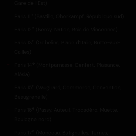
Gare de l’Est)
e
Paris 11
(Bastille, Oberkampf, République sud)
e
Paris 12
(Bercy, Nation, Bois de Vincennes)
e
Paris 13
(Gobelins, Place d’Italie, Butte-aux-
Cailles)
e
Paris 14
(Montparnasse, Denfert, Plaisance,
Alésia)
e
Paris 15
(Vaugirard, Commerce, Convention,
Beaugrenelle)
e
Paris 16
(Passy, Auteuil, Trocadéro, Muette,
Boulogne nord)
e
Paris 17
(Monceau, Batignolles, Ternes,