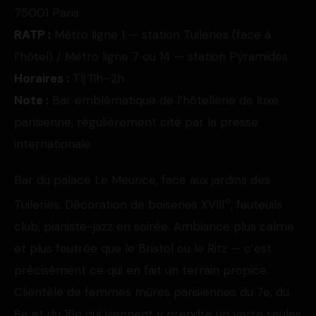
75001 Paris
RATP :
Métro ligne 1 — station Tuileries (face à
l’hôtel) / Métro ligne 7 ou 14 — station Pyramides
Horaires :
Tlj 11h–2h
Note :
Bar emblématique de l’hôtellerie de luxe
parisienne, régulièrement cité par la presse
internationale
Bar du palace Le Meurice, face aux jardins des
e
Tuileries. Décoration de boiseries XVIII
, fauteuils
club, pianiste-jazz en soirée. Ambiance plus calme
et plus feutrée que le Bristol ou le Ritz — c’est
précisément ce qui en fait un terrain propice.
Clientèle de femmes mûres parisiennes du 7e, du
8e et du 16e qui viennent y prendre un verre seules