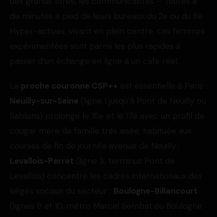
des grands titres, les communicantes — toutes à
dix minutes à pied de leurs bureaux du 2e ou du 8e.
Hyper-actives, vivant en plein centre, ces femmes
expérimentées sont parmi les plus rapides à
passer d’un échange en ligne à un café réel.
La
proche couronne CSP++
est essentielle à Paris :
Neuilly-sur-Seine
(ligne 1 jusqu’à Pont de Neuilly ou
Sablons) prolonge le 16e et le 17e avec un profil de
cougar mère de famille très aisée, habituée aux
courses de fin de journée avenue de Neuilly ;
Levallois-Perret
(ligne 3, terminus Pont de
Levallois) concentre les cadres internationaux des
sièges sociaux du secteur ;
Boulogne-Billancourt
(lignes 9 et 10, métro Marcel Sembat ou Boulogne