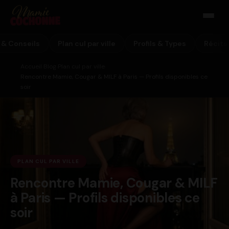
 & Conseils
Plan cul par ville
Profils & Types
Récits
Accueil
Blog
Plan cul par ville
›
›
›
Rencontre Mamie, Cougar & MILF à Paris — Profils disponibles ce
soir
PLAN CUL PAR VILLE
Rencontre Mamie, Cougar & MILF
à Paris — Profils disponibles ce
soir