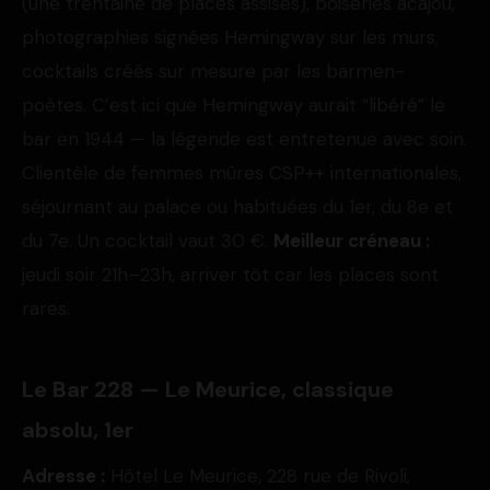
(une trentaine de places assises), boiseries acajou,
photographies signées Hemingway sur les murs,
cocktails créés sur mesure par les barmen-
poètes. C’est ici que Hemingway aurait “libéré” le
bar en 1944 — la légende est entretenue avec soin.
Clientèle de femmes mûres CSP++ internationales,
séjournant au palace ou habituées du 1er, du 8e et
du 7e. Un cocktail vaut 30 €.
Meilleur créneau :
jeudi soir 21h–23h, arriver tôt car les places sont
rares.
Le Bar 228 — Le Meurice, classique
absolu, 1er
Adresse :
Hôtel Le Meurice, 228 rue de Rivoli,