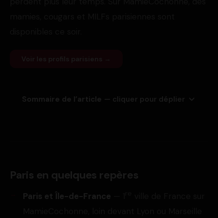
perdent plus leur temps. Sur MamieCochonne, des
mamies, cougars et MILFs parisiennes sont
disponibles ce soir.
Voir les profils parisiens →
Sommaire de l’article
— cliquer pour déplier
Paris en quelques repères
re
Paris et Île-de-France
— 1
ville de France sur
MamieCochonne, loin devant Lyon ou Marseille