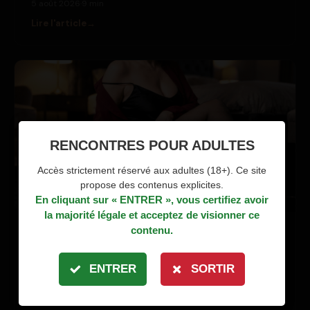
5 août 2026
·
9 min
Lire l'article
RENCONTRES POUR ADULTES
Accès strictement réservé aux adultes (18+). Ce site
propose des contenus explicites.
En cliquant sur « ENTRER », vous certifiez avoir
la majorité légale et acceptez de visionner ce
contenu.
GUIDES & CONSEILS
Pourquoi les mamies de 60 ans sont
ENTRER
SORTIR
meilleures au lit que les filles de 25
C’est un secret mal gardé du milieu libertin français :