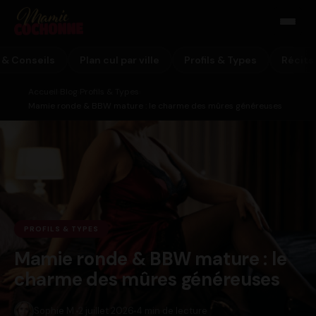
 & Conseils
Plan cul par ville
Profils & Types
Récits
Accueil
Blog
Profils & Types
›
›
›
Mamie ronde & BBW mature : le charme des mûres généreuses
PROFILS & TYPES
Mamie ronde & BBW mature : le
charme des mûres généreuses
Sophie M.
2 juillet 2026
4 min de lecture