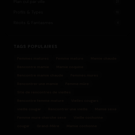
Plan cul par ville
21
Profils & Types
16
Récits & Fantasmes
4
TAGS POPULAIRES
Femmes matures
Femme mature
Mamie chaude
Rencontre mamie
Mamie coquine
Rencontre mamie chaude
Femmes mures
Rencontrer une mamie
Femme mûre
Site de rencontres de vieilles
Rencontre femme mature
Vielles cougars
vieille cougar
Rencontrer une vieille
Mamie sexe
Femme mure cherche sexe
Vieille cochonne
cougar
Grand-Mère
Mamie cochonne