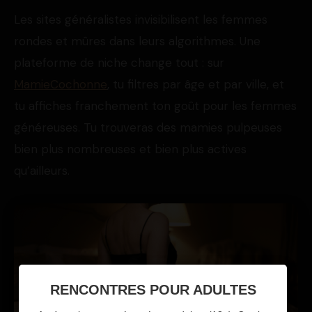
Les sites généralistes invisibilisent les femmes
rondes et mûres dans leurs algorithmes. Une
plateforme de niche change tout : sur
MamieCochonne
, tu filtres par âge et par ville, et
tu affiches franchement ton goût pour les femmes
généreuses. Tu trouveras des mamies pulpeuses
bien plus nombreuses et bien plus actives
qu’ailleurs.
RENCONTRES POUR ADULTES