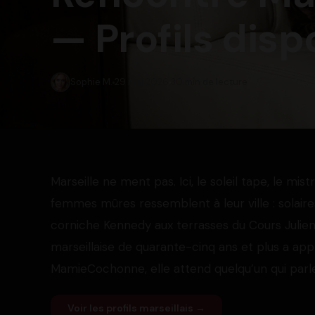
— Profils disp
Sophie M.
29 mai 2026
30 min de lecture
Marseille ne ment pas. Ici, le soleil tape, le mis
femmes mûres ressemblent à leur ville : solaire
corniche Kennedy aux terrasses du Cours Julien,
marseillaise de quarante-cinq ans et plus a appr
MamieCochonne, elle attend quelqu’un qui parl
Voir les profils marseillais →