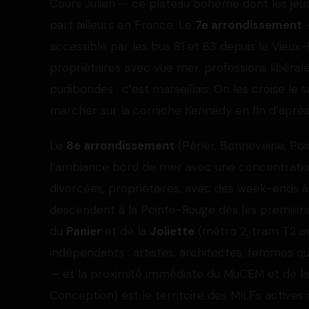
Cours Julien — ce plateau bohème dont les jeudi
part ailleurs en France. Le
7e arrondissement
—
accessible par les bus 81 et 83 depuis le Vieux-
propriétaires avec vue mer, professions libérale
pudibondes : c’est marseillais. On les croise l
marcher sur la corniche Kennedy en fin d’après
Le
8e arrondissement
(Périer, Bonneveine, Poi
l’ambiance bord de mer avec une concentratio
divorcées, propriétaires, avec des week-ends à
descendent à la Pointe-Rouge dès les premiers
du
Panier
et de la
Joliette
(métro 2, tram T2 arr
indépendants : artistes, architectes, femmes qui
— et la proximité immédiate du MuCEM et de la 
Conception) est le territoire des MILFs actives d