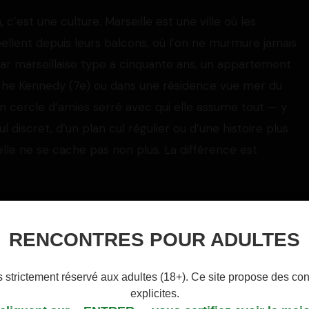
c’est une culture. Marseille est une ville où les
rpellent depuis leurs balcons, où l’on ne murmure jamais
gar marseillaise type a cinquante ans, un appartement
rniche Kennedy (7e) ou dans une résidence vue mer du
t un cercle d’amies serré avec qui elle assume tout — y
l discret, d’un plan cul régulier ou d’une histoire plus
’elle ne se cache pas non plus. La différence est
u. Là où d’autres villes demandent des semaines de
 vous cherchez à organiser un plan cul confidentiel ou
RENCONTRES POUR ADULTES
s obtiendrez une réponse claire. Une marseillaise qui
ssée mais hésitante » — elle n’est pas intéressée,
 strictement réservé aux adultes (18+). Ce site propose des co
raiment : elle propose un café à Endoume, elle vous
explicites.