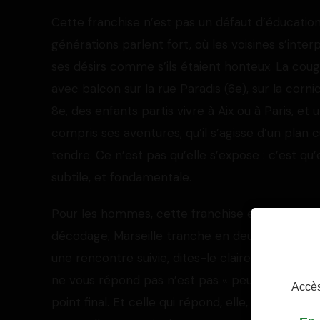
Cette franchise n’est pas un défaut d’éducation, 
générations parlent fort, où les voisines s’inte
ses désirs comme s’ils étaient honteux. La cou
avec balcon sur la rue Paradis (6e), sur la co
8e, des enfants partis vivre à Aix ou à Paris, e
compris ses aventures, qu’il s’agisse d’un plan cu
tendre. Ce n’est pas qu’elle s’expose : c’est qu
subtile, et fondamentale.
Pour les hommes, cette franchise est un cadea
décodage, Marseille tranche en deux échanges :
une rencontre suivie, dites-le clairement et vou
ne vous répond pas n’est pas « peut-être intére
Accès
point final. Et celle qui répond, elle, répond v