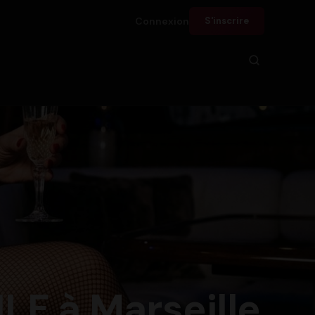
Connexion
S'inscrire
LF à Marseille