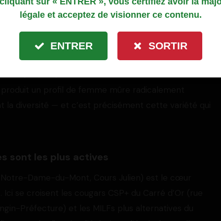
cliquant sur « ENTRER », vous certifiez avoir la majo
t votre profil. Le faux-semblant se paie cash ;
légale et acceptez de visionner ce contenu.
graphie sociale très contrastée. Entre les
ENTRER
SORTIR
e, 8e), les quartiers cosmopolites et créatifs du
u nord (15e, 16e) et les communes résidentielles de la
ur produit un profil de femme mûre radicalement
 la diversité — et c’est précisément cette variété qui
s sont les plus actives
, Notre-Dame-du-Mont, Cours Julien) est le cœur
 Ici se croisent les cougars CSP+ du Carré d’Or (rue
angin-Préfecture) et les MILFs plus alternatives du