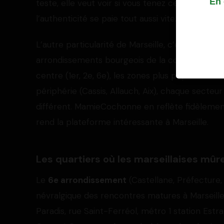
En 
teste, elle veut voir si vous tenez ce que prome
l’authenticité se paie tout aussi vite.
L’autre particularité de Marseille, c’est sa topo
arrondissements bourgeois de la corniche (6e, 7
centre (1er, 2e, 6e), les zones plus populaires d
périphérie (Cassis, Allauch, Aix), chaque secte
différent. MamieCochonne en reflète fidèlement
rend la plateforme intéressante à Marseille.
Les quartiers où les marseillaises mûre
Le
6e arrondissement
(Castellane, Préfecture
névralgique des rencontres matures à Marseille.
Paradis, rue Saint-Ferréol, métro 1 station Estr