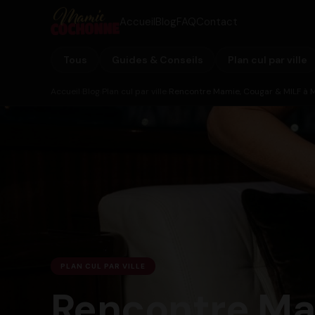
Accueil
Blog
FAQ
Contact
Tous
Guides & Conseils
Plan cul par ville
Accueil
Blog
Plan cul par ville
Rencontre Mamie, Cougar & MILF à Mar
›
›
›
PLAN CUL PAR VILLE
Rencontre Mam