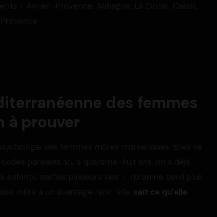
ents + Aix-en-Provence, Aubagne, La Ciotat, Cassis,
e-Provence
éditerranéenne des femmes
n à prouver
a psychologie des femmes mûres marseillaises. Elles ne
codes parisiens. Ici, à quarante-huit ans, on a déjà
es enfants, parfois plusieurs vies — qu’on ne perd plus
aise mûre a un avantage rare : elle
sait ce qu’elle