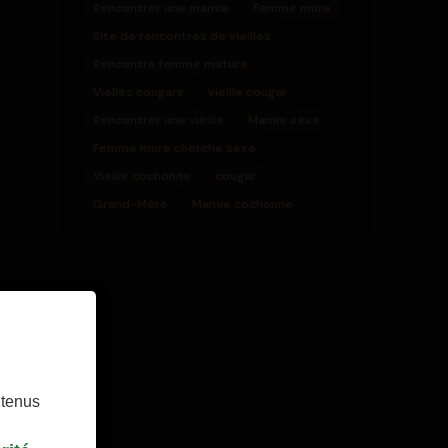
Rencontrer une mamie
Femme mûre
Site de rencontres de vieilles
Rencontre femme mature
Vielles cougars
vieille cougar
Rencontrer une vieille
Mamie sexe
Femme mure cherche sexe
Vieille cochonne
cougar
Grand-Mère
Mamie cochonne
ntenus