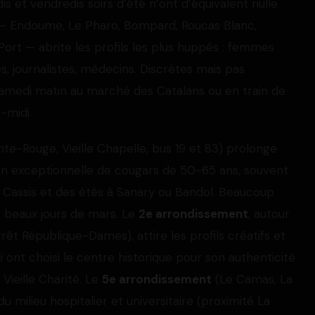
s et vendredis soirs d’été n’ont d’équivalent nulle
 Endoume, Le Pharo, Bompard, Roucas Blanc,
Port — abrite les profils les plus huppés : femmes
s, journalistes, médecins. Discrètes mais pas
e samedi matin au marché des Catalans ou en train de
-midi.
nte-Rouge, Vieille Chapelle, bus 19 et 83) prolonge
n exceptionnelle de cougars de 50-65 ans, souvent
 Cassis et des étés à Sanary ou Bandol. Beaucoup
 beaux jours de mars. Le
2e arrondissement
, autour
êt République-Dames), attire les profils créatifs et
 ont choisi le centre historique pour son authenticité
Vieille Charité. Le
5e arrondissement
(Le Camas, La
u milieu hospitalier et universitaire (proximité La