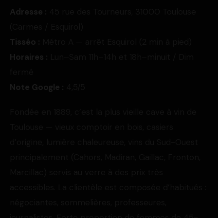
Adresse :
45 rue des Tourneurs, 31000 Toulouse
(Carmes / Esquirol)
Tisséo :
Métro A — arrêt Esquirol (2 min à pied)
Horaires :
Lun–Sam 11h–14h et 18h–minuit / Dim
fermé
Note Google :
4,5/5
Fondée en 1889, c’est la plus vieille cave à vin de
Toulouse — vieux comptoir en bois, casiers
d’origine, lumière chaleureuse, vins du Sud-Ouest
principalement (Cahors, Madiran, Gaillac, Fronton,
Marcillac) servis au verre à des prix très
accessibles. La clientèle est composée d’habitués :
négociantes, sommelières, professeures,
journalistes. Forte proportion de femmes de 45-