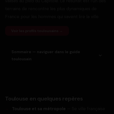
valises au pied du Capitole. Le résultat est l’un des
terrains de rencontre les plus dynamiques de
France pour les hommes qui savent lire la ville.
Voir les profils toulousains →
Sommaire — naviguer dans le guide
toulousain
Toulouse en quelques repères
Toulouse et sa métropole
— 5e ville française