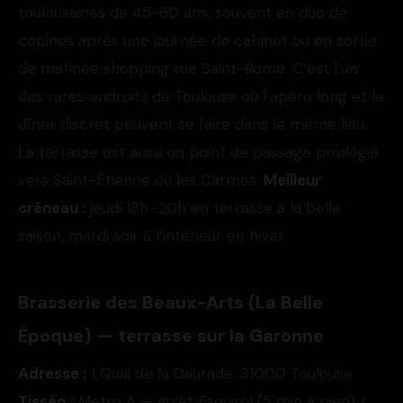
toulousaines de 45-60 ans, souvent en duo de
copines après une journée de cabinet ou en sortie
de matinée shopping rue Saint-Rome. C’est l’un
des rares endroits de Toulouse où l’apéro long et le
dîner discret peuvent se faire dans le même lieu.
La terrasse est aussi un point de passage privilégié
vers Saint-Étienne ou les Carmes.
Meilleur
créneau :
jeudi 18h–20h en terrasse à la belle
saison, mardi soir à l’intérieur en hiver.
Brasserie des Beaux-Arts (La Belle
Époque) — terrasse sur la Garonne
Adresse :
1 Quai de la Daurade, 31000 Toulouse
Tisséo :
Métro A — arrêt Esquirol (5 min à pied) /