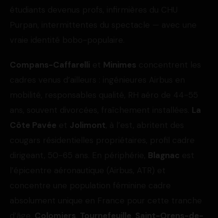
étudiants devenus profs, infirmières du CHU
Purpan, intermittentes du spectacle — avec une
vraie identité bobo-populaire.
Compans-Caffarelli
et
Minimes
concentrent les
cadres venus d’ailleurs : ingénieures Airbus en
mobilité, responsables qualité, RH aéro de 44-55
ans, souvent divorcées, fraîchement installées.
La
Côte Pavée
et
Jolimont
, à l’est, abritent des
cougars résidentielles propriétaires, profil cadre
dirigeant, 50-65 ans. En périphérie,
Blagnac
est
l’épicentre aéronautique (Airbus, ATR) et
concentre une population féminine cadre
absolument unique en France pour cette tranche
d’âge.
Colomiers
,
Tournefeuille
,
Saint-Orens-de-