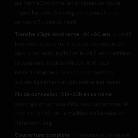
sur MamieCochonne, en progression rapide
depuis l’arrivée des cougars aéronautiques
venues d’Europe du Nord
Tranche d’âge dominante : 44–60 ans
— profil
très contrasté entre la sudiste décontractée
(apéro, terrasse, rugby) et la MILF aéronautique
récemment installée (Airbus, ATR, sous-
traitants Blagnac). Beaucoup de mamies
actives également en périphérie sud-ouest
Pic de connexion : 21h–23h en semaine
,
prolongé en terrasse l’été, avec un sommet le
jeudi soir porté par la tradition toulousaine de
l’afterwork long
Couverture complète
— Toulouse intra-muros,