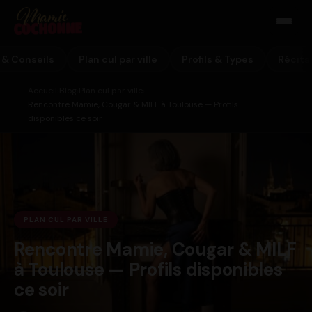
 & Conseils
Plan cul par ville
Profils & Types
Récits
Accueil
Blog
Plan cul par ville
›
›
›
Rencontre Mamie, Cougar & MILF à Toulouse — Profils
disponibles ce soir
PLAN CUL PAR VILLE
Rencontre Mamie, Cougar & MILF
à Toulouse — Profils disponibles
ce soir