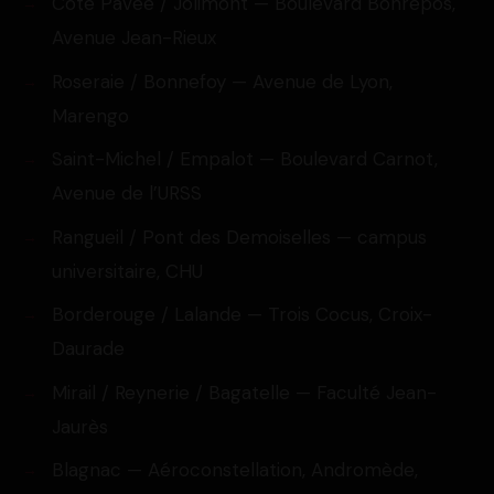
Côte Pavée / Jolimont — Boulevard Bonrepos,
Avenue Jean-Rieux
Roseraie / Bonnefoy — Avenue de Lyon,
Marengo
Saint-Michel / Empalot — Boulevard Carnot,
Avenue de l’URSS
Rangueil / Pont des Demoiselles — campus
universitaire, CHU
Borderouge / Lalande — Trois Cocus, Croix-
Daurade
Mirail / Reynerie / Bagatelle — Faculté Jean-
Jaurès
Blagnac — Aéroconstellation, Andromède,