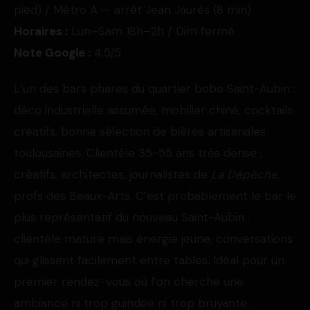
pied) / Métro A — arrêt Jean Jaurès (8 min)
Horaires :
Lun–Sam 18h–2h / Dim fermé
Note Google :
4,5/5
L’un des bars phares du quartier bobo Saint-Aubin :
déco industrielle assumée, mobilier chiné, cocktails
créatifs, bonne sélection de bières artisanales
toulousaines. Clientèle 35-55 ans très dense :
créatifs, architectes, journalistes de
La Dépêche
,
profs des Beaux-Arts. C’est probablement le bar le
plus représentatif du nouveau Saint-Aubin :
clientèle mature mais énergie jeune, conversations
qui glissent facilement entre tables. Idéal pour un
premier rendez-vous où l’on cherche une
ambiance ni trop guindée ni trop bruyante.