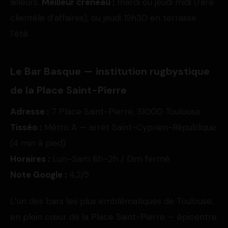
ailleurs.
Meilleur créneau :
mardi ou jeudi midi (rare
clientèle d’affaires), ou jeudi 19h30 en terrasse
l’été.
Le Bar Basque — institution rugbystique
de la Place Saint-Pierre
Adresse :
7 Place Saint-Pierre, 31000 Toulouse
Tisséo :
Métro A — arrêt Saint-Cyprien-République
(4 min à pied)
Horaires :
Lun–Sam 8h–2h / Dim fermé
Note Google :
4,2/5
L’un des bars les plus emblématiques de Toulouse,
en plein cœur de la Place Saint-Pierre — épicentre