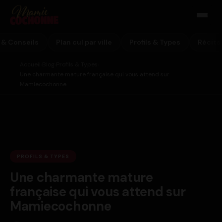
 & Conseils
Plan cul par ville
Profils & Types
Récits
Accueil
Blog
Profils & Types
›
›
›
Une charmante mature française qui vous attend sur
Mamiecochonne
PROFILS & TYPES
Une charmante mature
française qui vous attend sur
Mamiecochonne