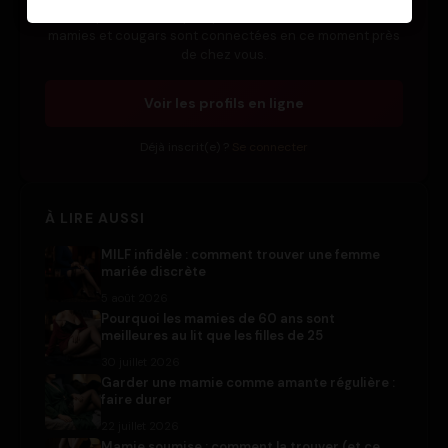
Pourquoi rester simple spectateur ? Des dizaines de
mamies et cougars sont connectées en ce moment près
de chez vous.
Voir les profils en ligne
Déjà inscrit(e) ?
Se connecter
À LIRE AUSSI
MILF infidèle : comment trouver une femme
mariée discrète
5 août 2026
Pourquoi les mamies de 60 ans sont
meilleures au lit que les filles de 25
30 juillet 2026
Garder une mamie comme amante régulière :
faire durer
22 juillet 2026
Mamie soumise : comment la trouver (et ce