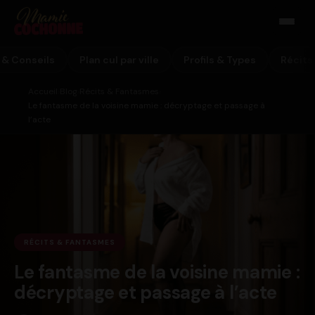
 & Conseils
Plan cul par ville
Profils & Types
Récits
Accueil
Blog
Récits & Fantasmes
›
›
›
Le fantasme de la voisine mamie : décryptage et passage à
l’acte
RÉCITS & FANTASMES
Le fantasme de la voisine mamie :
décryptage et passage à l’acte